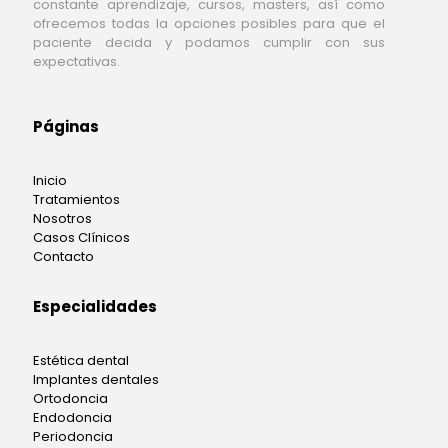
constante aprendizaje, cursos, masters, así como
ofrecemos todas la opciones posibles para que el
paciente decida y podamos cumplir con sus
expectativas.
Páginas
Inicio
Tratamientos
Nosotros
Casos Clínicos
Contacto
Especialidades
Estética dental
Implantes dentales
Ortodoncia
Endodoncia
Periodoncia